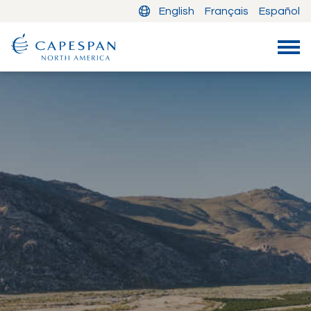
English
Français
Español
Entreprise
Nos produits
Agrumes frais
Raisins de table
Fruits à pépins
Fruits à noyau
Dates and Persimmons
Nos services